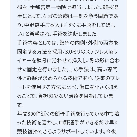
Q2. 特に印象に残っているエピソードはありま
術を、宇都宮第一病院で担当しました。競技選
すか？
手にとって、ケガの治療は一刻を争う問題であ
鎖骨の手術は患者さんの骨の状態によって難
り、中野選手ご本人も「すぐに手術をしてほし
易度が大きく異なります。特に、若い選手の骨
い」と希望され、手術を決断しました。
は非常に硬く、通常の5〜6倍の時間がかかった
手術内容としては、鎖骨の内側・外側の両方を
こともあります。そのような難しい手術は、反省
固定する方法を採用。3.0ミリのステンレス製ワ
点も多くありますが、逆にそこから学び、新たな
イヤーを鎖骨に沿わせて挿入し、骨の形に合わ
発想を得て改良を重ねるきっかけにもなりま
せた固定を行いました。この手法は、高い専門
す。
性と経験が求められる技術であり、従来のプレ
ートを使用する方法に比べ、傷口を小さく抑え
Q3. 日々の診療で最も大切にしていることは
ることで、負担の少ない治療を目指していま
何ですか？
す。
私は「患者さんが納得できる診療」を大切にし
年間300件近くの鎖骨手術を行っている中で培
ています。患者さんが求めることと、医学的に
った技術を活かし、中野選手ができるだけ早く
可能なことをすり合わせながら、最適な治療を
競技復帰できるようサポートしています。今後