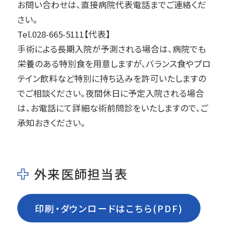
お問い合わせは、直接病院代表電話までご連絡くだ
ています。鎖骨の骨折は通常まっすぐ固定する
さい。
のが一般的ですが、鎖骨は曲がっており、回転
Tel.028-665-5111【代表】
させながら固定する必要があるため、難易度
手術による長期入院が予測される場合は、病院でも
が高い手術になります。従来の方法では外側
栄養のある特別食を用意しますが、バランス食やプロ
からのアプローチはほとんどありませんでした
テイン飲料など特別に持ち込みを許可いたしますの
が、3Dシミュレーションを活用し、ワイヤーの曲
でご相談ください。夜間休日に予定入院される場合
げる量を調整することで可能であることを10
は、お電話にて詳細な術前問診をいたしますので、ご
年ほど前に発見しました。この技術により、より
承知おきください。
負担の少ない手術を目指しています。
Q7. なぜ宇都宮で手術をされているのですか？
宇都宮には競輪場があり、外科の櫻岡先生が
外来医師担当表
選手からの相談を受けたことがきっかけで、私
に連絡がありました。その後も継続して依頼を
印刷・ダウンロードはこちら(PDF)
いただき、宇都宮での手術が定着しました。私
は自身のクリニックの診療もあるため、宇都宮