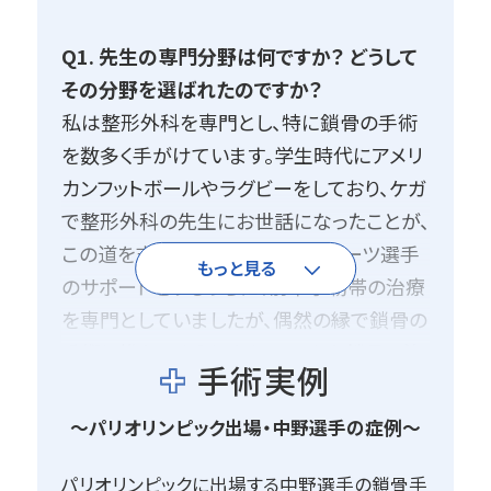
Q1. 先生の専門分野は何ですか？ どうして
その分野を選ばれたのですか？
私は整形外科を専門とし、特に鎖骨の手術
を数多く手がけています。学生時代にアメリ
カンフットボールやラグビーをしており、ケガ
で整形外科の先生にお世話になったことが、
この道を志すきっかけでした。スポーツ選手
もっと見る
のサポートをするうちに、前十字靭帯の治療
を専門としていましたが、偶然の縁で鎖骨の
手術に携わるようになり、そこから鎖骨の治
手術実例
療に特化するようになりました。たまたま川
崎にいた選手との出会いがあり、そこからこ
〜パリオリンピック出場・中野選手の症例〜
の道が開けました。
パリオリンピックに出場する中野選手の鎖骨手