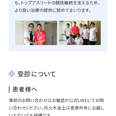
提供することを心がけています。また、手術の
も、トップアスリートの競技継続を支えるため、
成功だけでなく、患者さんが元の生活や競技
より良い治療の提供に努めてまいります。
に復帰できるようサポートすることが何よりの
喜びです。
Q4. 全国の競輪選手の鎖骨手術を一手に引き
受けていると伺いました。そのきっかけは？
勤務していた病院が川崎競輪場の近くだった
ことがきっかけで、競輪選手の鎖骨骨折の治療
を担当するようになりました。鎖骨の手術では
受診について
ワイヤーとプレートを使用する方法があります
が、プレートは10cmほどの傷ができ、治りが遅
患者様へ
くなることが課題でした。そこで、ワイヤーを使
って小さな傷で済む術式を採用し、当初3カ所
事前のお問い合わせはお電話か公式LINEにてお問
で固定していたものを2カ所に改良しました。こ
い合わせください。月火木金土は直接外来にお越し
の方法が競輪選手の間で口コミとなり、関東か
いただいても結構です。