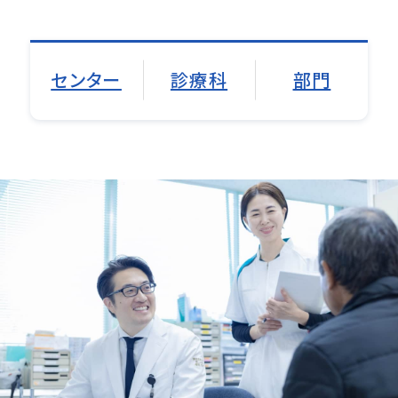
での対応は月曜日のみですが、櫻岡先生をは
じめとする医療チームの協力があり、手術を継
続できています。
センター
診療科
部門
Q8. 今後の展望について教えてください。
スポーツ選手の治療に加え、地域の患者さんに
も貢献していきたいと考えています。宇都宮で
は救急医療にも力を入れている櫻岡先生がお
り、私もそのサポートをしたいと思っています。
また、手術は成功すれば終わりではなく、術後
の管理が非常に重要です。開業して引退を考え
たこともありましたが、宇都宮では櫻岡先生を
はじめとする医療チームがしっかりとアフター
フォローをしてくれるため、安心して手術を行
うことができます。