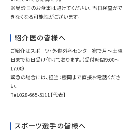
ら全国へと広がりました。
※受診日のお食事は避けてください。当日検査がで
きなくなる可能性がございます。
Q5. 選手からの信頼をどのように獲得してきた
のですか？
紹介医の皆様へ
やはり、手術の結果が大切な要素の一つです。
ご紹介はスポーツ・外傷外科センター宛で月〜土曜
傷が小さく、回復の早さが期待されることか
日まで毎日受け付けております。（受付時間9:00〜
ら、選手たちの間で評判となり、多くの方が私
17:00）
のもとを訪れるようになりました。競輪選手に
緊急の場合には、担当：櫻岡まで直接お電話くださ
とって回復の早さはキャリアに直結するため、
い。
できるだけ負担の少ない術式を提供すること
Tel.028-665-5111【代表】
が、信頼につながっているのだと感じます。
Q6. 独自の術式を開発されたとのことですが、
その利点は何ですか？
スポーツ選手の皆様へ
私の手術では「小真宗手術」という方法を用い